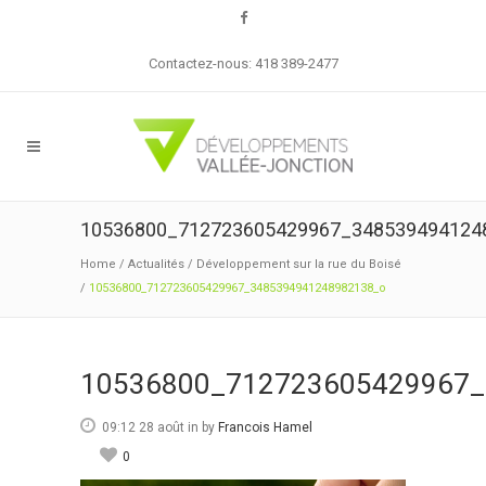
Contactez-nous: 418 389-2477
10536800_712723605429967_348539494124
Home
/
Actualités
/
Développement sur la rue du Boisé
/
10536800_712723605429967_3485394941248982138_o
10536800_712723605429967_
09:12 28 août
in
by
Francois Hamel
0